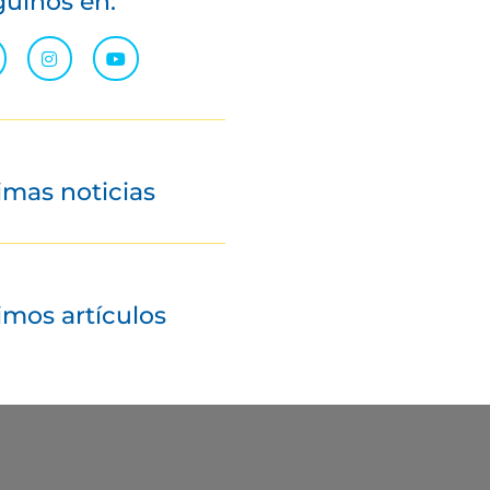
uinos en:
imas noticias
imos artículos