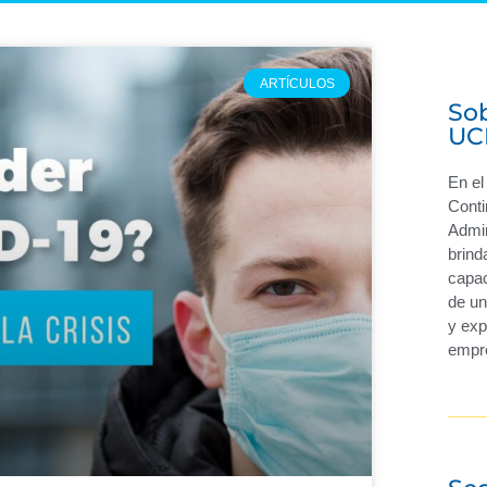
ARTÍCULOS
So
UC
En e
Conti
Admi
brind
capac
de un
y exp
empre